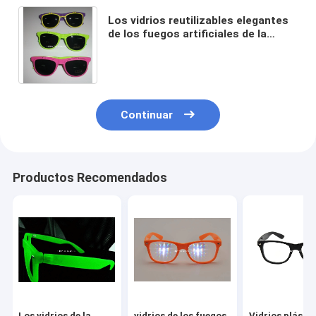
Los vidrios reutilizables elegantes
de los fuegos artificiales de la
prisma del plástico 3D dirigen para
el sorteo/el regalo
Continuar
Productos Recomendados
Los vidrios de la
vidrios de los fuegos
Vidrios plásti