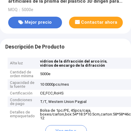
artificiales de la prisma del plástico 3D dirigen para
el sorteo/el regalo
MOQ：5000e
Mejor precio
Contactar ahora
Descripción De Producto
,
vidrios de la difracción del arco iris
Alta luz
vidrios de encargo de la difracción
Cantidad de
5000e
orden mínima
Capacidad de
10 0000pcs/mes
la fuente
Certificación
CE,FCC,RoHS
Condiciones
T/T, Western Union Paypal
de pago
Bolsa de 1pc/PE, 45pcs/caja,
Detalles de
boxes/carton,box:54*18.5*10.5cm,carton:58*58*46
empaquetado
12