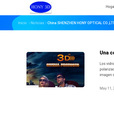
Hoga
Inicio
Noticias
China SHENZHEN HONY OPTICAL CO.,LTD
Una c
Los vidr
polariza
imagen se
May 11, 