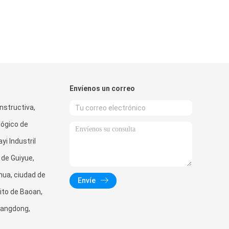
Envíenos un correo
nstructiva,
lógico de
yi Industril
de Guiyue,
hua, ciudad de
Envíe
rito de Baoan,
uangdong,