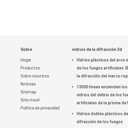
Sobre
vidrios de la difracción 3d
Hogar
Vidrios plásticos del arco i
Productos
de los fuegos artificiales 3
Sobre nosotros
la difracción del marco roj
Noticias
corazón para el partido
13500 líneas encienden los
Sitemap
vidrios del delirio de los f
Sitio movil
artificiales de la prisma de 
Política de privacidad
difracción de las rejas
Vidrios dobles plásticos de
plásticos
difracción de los fuegos