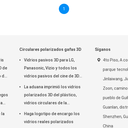
1
Circulares polarizados gafas 3D
Síganos
ris
Vidrios pasivos 3D para LG,
4to Piso, A co
D de
Panasonic, Vizio y todos los
parque tecno
o del
vidrios pasivos del cine de 3D
Jinlaiwang, Jia
TVs&RealD 3D
La aduana imprimió los vidrios
Zoon, camino 
uegos
polarizados 3D del plástico,
pueblo de Gui
la
vidrios circulares de la
Guanlan, dist
polarización
 la
Haga logotipo de encargo los
Shenzhen, G
vidrios reales polarizados
China